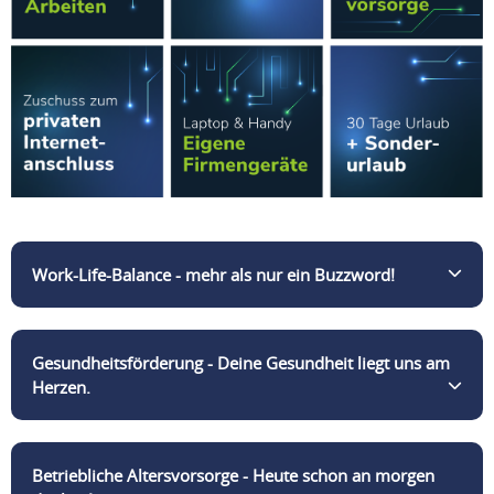
Work-Life-Balance - mehr als nur ein Buzzword!
Echte Work-Life Balance ist für uns die Mischung aus
Gesundheitsförderung - Deine Gesundheit liegt uns am
heraufordernden Aufgaben und der Harmonie
Herzen.
zwischen Privatsphäre und beruflichen
Verpflichtungen. Mit unserem flexiblen
Arbeitszeitmodell ohne Kernarbeitszeit bringst Du
Rückenschmerzen? Fehlanzeige! Mit ergonomischer
Betriebliche Altersvorsorge - Heute schon an morgen
Deinen Arbeitstag ideal mit deinem Privatleben in
Ausstattung bleibst Du körperlich fit. Zusätzlich