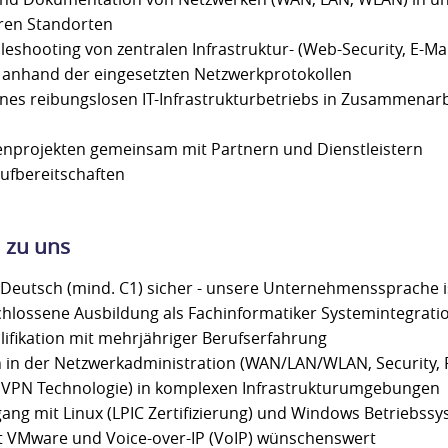
eren Standorten
eshooting von zentralen Infrastruktur- (Web-Security, E-Mai
 anhand der eingesetzten Netzwerkprotokollen
nes reibungslosen IT-Infrastrukturbetriebs in Zusammenarb
enprojekten gemeinsam mit Partnern und Dienstleistern
fbereitschaften
 zu uns
f Deutsch (mind. C1) sicher - unsere Unternehmenssprache 
chlossene Ausbildung als Fachinformatiker Systemintegrati
lifikation mit mehrjähriger Berufserfahrung
 in der Netzwerkadministration (WAN/LAN/WLAN, Security, Fi
 VPN Technologie) in komplexen Infrastrukturumgebungen
ng mit Linux (LPIC Zertifizierung) und Windows Betriebss
it VMware und Voice-over-IP (VoIP) wünschenswert