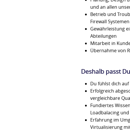
und an allen uns
Betrieb und Troubl
Firewall Systemen
Gewährleistung ei
Abteilungen
Mitarbeit in Kund
Übernahme von Ru
Deshalb passt Du
Du fühlst dich au
Erfolgreich abges
vergleichbare Qua
Fundiertes Wissen
Loadbalacing und
Erfahrung im Umga
Virtualisierung m