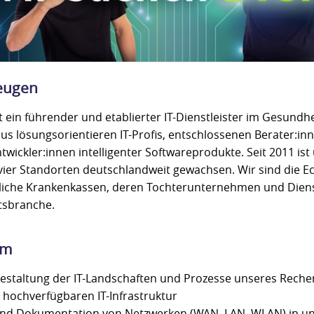
eugen
t ein führender und etablierter IT-Dienstleister im Gesund
us lösungsorientieren IT-Profis, entschlossenen Berater:in
twickler:innen intelligenter Softwareprodukte. Seit 2011 is
vier Standorten deutschlandweit gewachsen. Wir sind die Eck
liche Krankenkassen, deren Tochterunternehmen und Dienst
tsbranche.
am
Gestaltung der IT-Landschaften und Prozesse unseres Rech
r hochverfügbaren IT-Infrastruktur
und Dokumentation von Netzwerken (WAN, LAN, WLAN) in u