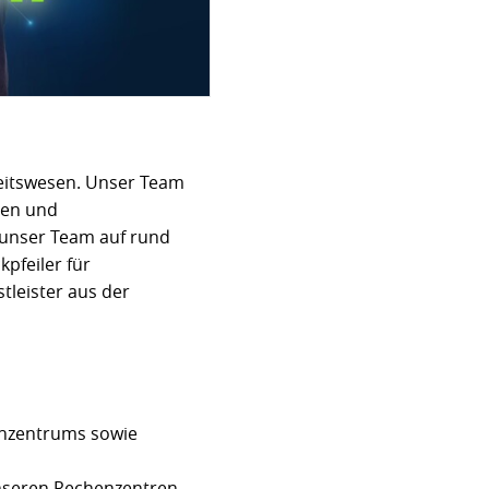
heitswesen. Unser Team
nen und
t unser Team auf rund
pfeiler für
leister aus der
enzentrums sowie
nseren Rechenzentren