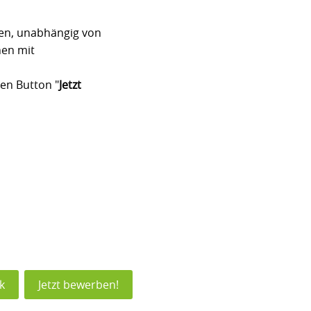
men, unabhängig von
hen mit
en Button "
Jetzt
k
Jetzt bewerben!