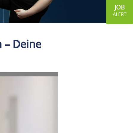
JOB
ALERT
 – Deine