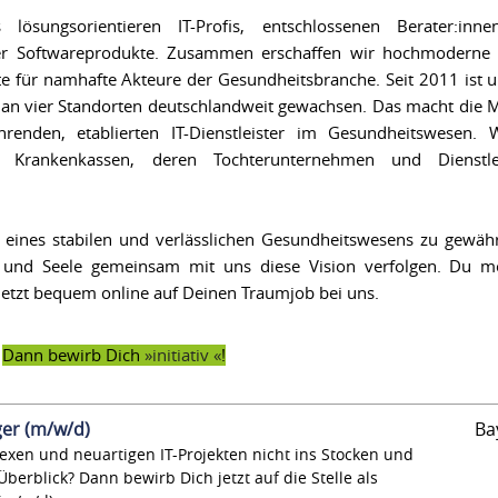
sungsorientieren IT-Profis, entschlossenen Berater:inne
enter Softwareprodukte. Zusammen erschaffen wir hochmoderne
te für namhafte Akteure der Gesundheitsbranche. Seit 2011 ist 
 an vier Standorten deutschlandweit gewachsen. Das macht die
renden, etablierten IT-Dienstleister im Gesundheitswesen. W
he Krankenkassen, deren Tochterunternehmen und Dienstl
 eines stabilen und verlässlichen Gesundheitswesens zu gewährl
z und Seele gemeinsam mit uns diese Vision verfolgen. Du m
etzt bequem online auf Deinen Traumjob bei uns.
?
Dann bewirb Dich
initiativ
!
ger (m/w/d)
Ba
xen und neuartigen IT-Projekten nicht ins Stocken und
berblick? Dann bewirb Dich jetzt auf die Stelle als